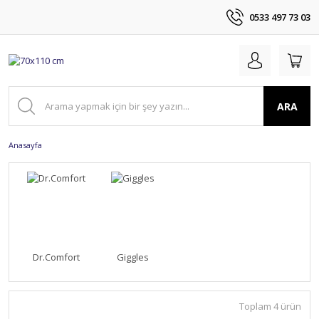
0533 497 73 03
ARA
Anasayfa
Dr.Comfort
Giggles
Toplam 4 ürün