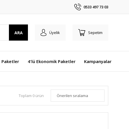
0533 497 73 03
ARA
Üyelik
Sepetim
j Paketler
4'lü Ekonomik Paketler
Kampanyalar
Toplam 0 ürün