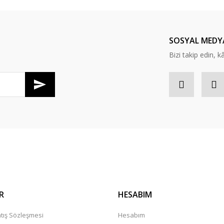
SOSYAL MEDY
Bizi takip edin, kâr
R
HESABIM
tış Sözleşmesi
Hesabım