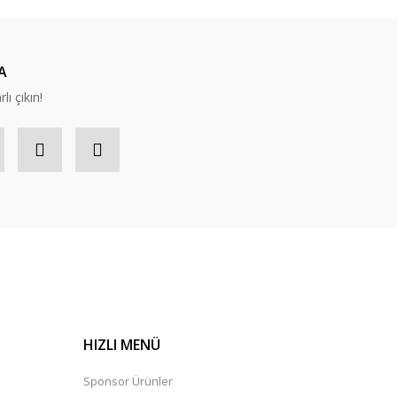
A
lı çıkın!
HIZLI MENÜ
Sponsor Ürünler