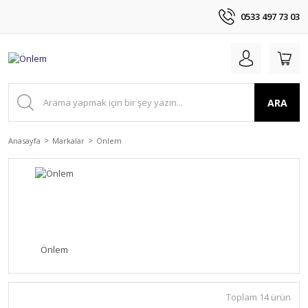
0533 497 73 03
ARA
Anasayfa
Markalar
Önlem
Önlem
Toplam 14 ürün