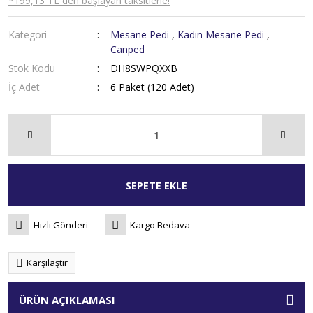
*199,13 TL den başlayan taksitlerle!
Kategori
Mesane Pedi
,
Kadın Mesane Pedi
,
Canped
Stok Kodu
DH8SWPQXXB
İç Adet
6 Paket (120 Adet)
SEPETE EKLE
Hızlı Gönderi
Kargo Bedava
Karşılaştır
ÜRÜN AÇIKLAMASI