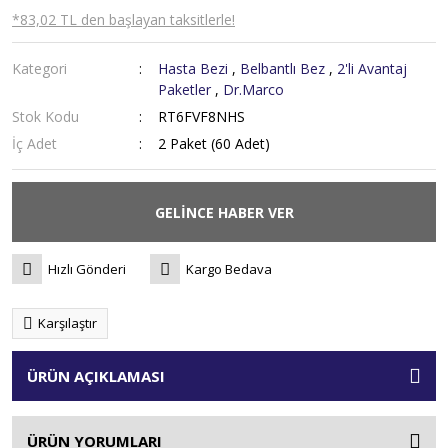
*83,02 TL den başlayan taksitlerle!
Kategori
Hasta Bezi
,
Belbantlı Bez
,
2'li Avantaj
Paketler
,
Dr.Marco
Stok Kodu
RT6FVF8NHS
İç Adet
2 Paket (60 Adet)
GELİNCE HABER VER
Hızlı Gönderi
Kargo Bedava
Karşılaştır
ÜRÜN AÇIKLAMASI
ÜRÜN YORUMLARI