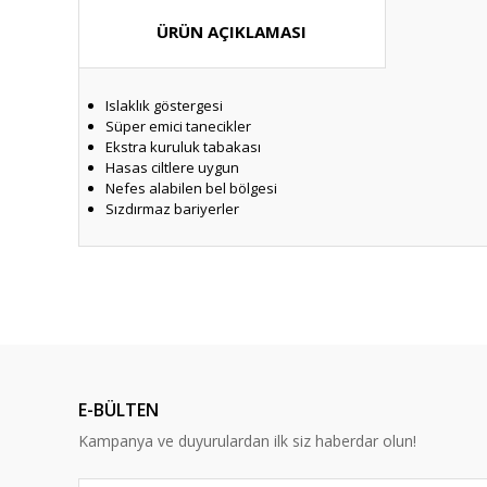
ÜRÜN AÇIKLAMASI
Islaklık göstergesi
Süper emici tanecikler
Ekstra kuruluk tabakası
Hasas ciltlere uygun
Nefes alabilen bel bölgesi
Sızdırmaz bariyerler
Bu ürünün fiyat bilgisi, resim, ürün açıklamalarında ve diğ
Görüş ve önerileriniz için teşekkür ederiz.
Ürün resmi kalitesiz, bozuk veya görüntülenemiyor.
Ürün açıklamasında eksik bilgiler bulunuyor.
E-BÜLTEN
Ürün bilgilerinde hatalar bulunuyor.
Kampanya ve duyurulardan ilk siz haberdar olun!
Ürün fiyatı diğer sitelerden daha pahalı.
Bu ürüne benzer farklı alternatifler olmalı.