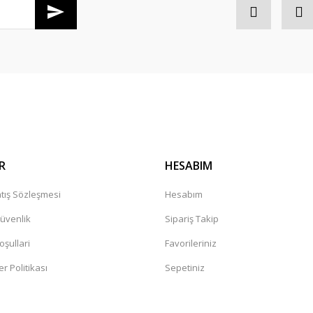
Gönder
R
HESABIM
tış Sözleşmesi
Hesabım
Güvenlik
Sipariş Takip
oşullari
Favorileriniz
er Politikası
Sepetiniz