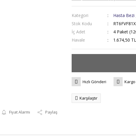
Kategori
Hasta Bezi
Stok Kodu
RT6FVF81X
İç Adet
4 Paket (12
Havale
1.674,50 TL
Hızlı Gönderi
Kargo
Karşılaştır
Fiyat Alarmı
Paylaş