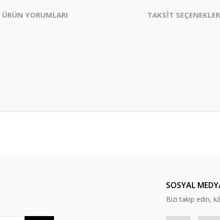
ÜRÜN YORUMLARI
TAKSİT SEÇENEKLER
er konularda yetersiz gördüğünüz noktaları öneri formunu kullanarak tarafım
Bu ürüne ilk yorumu siz yapın!
Yorum Yaz
SOSYAL MEDY
Bizi takip edin, kâr