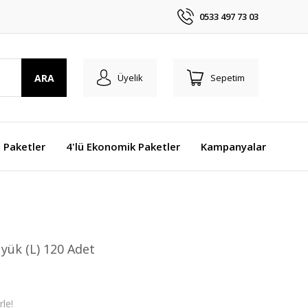
0533 497 73 03
ARA
Üyelik
Sepetim
j Paketler
4'lü Ekonomik Paketler
Kampanyalar
yük (L) 120 Adet
le!