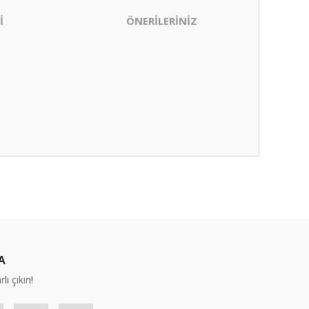
İ
ÖNERİLERİNİZ
ıza iletebilirsiniz.
A
lı çıkın!