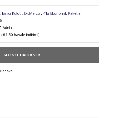
,
Emici Külot
,
Dr.Marco
,
4'lü Ekonomik Paketler
6
0 Adet)
 (%1,50 havale indirimi)
GELİNCE HABER VER
 Bedava