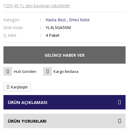
*299,49 TL den başlayan taksitlerle!
Kategori
Hasta Bezi
,
Emici Külot
Stok Kodu
YL4L5GA59M
İç Adet
4 Paket
GELİNCE HABER VER
Hızlı Gönderi
Kargo Bedava
Karşılaştır
ÜRÜN AÇIKLAMASI
ÜRÜN YORUMLARI