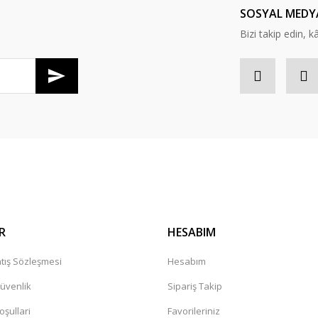
SOSYAL MEDY
Bizi takip edin, kâr
Gönder
R
HESABIM
tış Sözleşmesi
Hesabım
Güvenlik
Sipariş Takip
oşullari
Favorileriniz