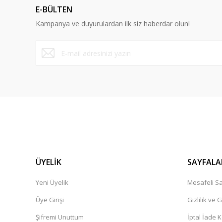
E-BÜLTEN
Ürün bilgilerinde hatalar bulunuyor.
Kampanya ve duyurulardan ilk siz haberdar olun!
Ürün fiyatı diğer sitelerden daha pahalı.
Bu ürüne benzer farklı alternatifler olmalı.
ÜYELİK
SAYFALA
Yeni Üyelik
Mesafeli Sa
Üye Girişi
Gizlilik ve 
Şifremi Unuttum
İptal İade K