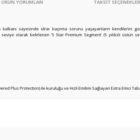
ÜRÜN YORUMLARI
TAKSİT SEÇENEKLER
a kalkanı sayesinde idrar kaçırma sorunu yaşayanların kendilerini g
 seviye olarak belirlenen ‘5 Star Premium Segment’ (5 yıldızlı üstün se
ered Plus Protection) ile kuruluğu ve Hızlı Emilimi Sağlayan Extra Emici T
er konularda yetersiz gördüğünüz noktaları öneri formunu kullanarak tarafım
Bu ürüne ilk yorumu siz yapın!
Yorum Yaz