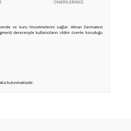
İ
ÖNERİLERİNİZ
üvende ve kuru hissetmelerini sağlar. Alman Dermatest
gment) derecesiyle kullanıcıların cildini özenle koruduğu
abaka bulunmaktadır.
ıza iletebilirsiniz.