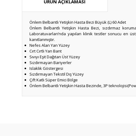
ÜRÜN AÇIKLAMASI
Önlem Belbantlı Yetişkin Hasta Bezi Büyük (L) 60 Adet
Önlem Belbantlı Yetişkin Hasta Bezi, sızdırmaz korum
Laboratuvarları’nda yapılan klinik testler sonucu en üst
kanıtlanmıştır.
Nefes Alan Yan Yüzey
Cırt Cırtlı Yan Bant
Sıvıyı Eşit Dağıtan Üst Yüzey
Sızdırmayan Bariyerler
Islaklık Göstergesi
Sızdırmayan Tekstil Dış Yüzey
Çift Katlı Süper Emici Bölge
Önlem Belbantlı Yetişkin Hasta Bezinde, 3P teknolojisi(Pow
Bu ürünün fiyat bilgisi, resim, ürün açıklamalarında ve diğ
Görüş ve önerileriniz için teşekkür ederiz.
Ürün resmi kalitesiz, bozuk veya görüntülenemiyor.
Ürün açıklamasında eksik bilgiler bulunuyor.