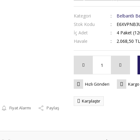
Kategori
Belbantlı B
Stok Kodu
E6XVPNB3
İç Adet
4 Paket (12
Havale
2.068,50 TL
Hızlı Gönderi
Kargo
Karşılaştır
Fiyat Alarmı
Paylaş