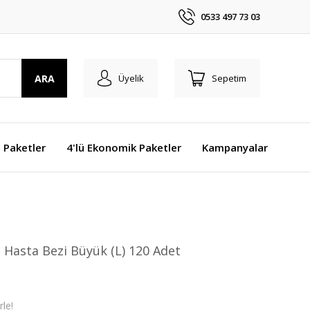
0533 497 73 03
ARA
Üyelik
Sepetim
j Paketler
4'lü Ekonomik Paketler
Kampanyalar
 Hasta Bezi Büyük (L) 120 Adet
le!