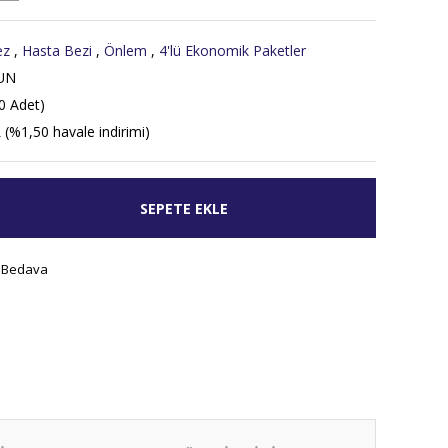
ez
,
Hasta Bezi
,
Önlem
,
4'lü Ekonomik Paketler
UN
0 Adet)
 (%1,50 havale indirimi)
SEPETE EKLE
 Bedava