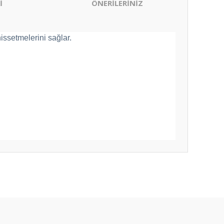
İ
ÖNERİLERİNİZ
issetmelerini sağlar.
ıza iletebilirsiniz.
derim.