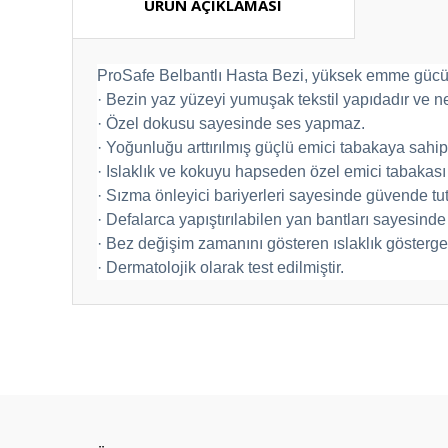
ÜRÜN AÇIKLAMASI
ProSafe Belbantlı Hasta Bezi, yüksek emme gücü il
· Bezin yaz yüzeyi yumuşak tekstil yapıdadır ve nef
· Özel dokusu sayesinde ses yapmaz.
· Yoğunluğu arttırılmış güçlü emici tabakaya sahipt
· Islaklık ve kokuyu hapseden özel emici tabakası
· Sızma önleyici bariyerleri sayesinde güvende tut
· Defalarca yapıştırılabilen yan bantları sayesinde
· Bez değişim zamanını gösteren ıslaklık gösterges
· Dermatolojik olarak test edilmiştir.
Bu ürünün fiyat bilgisi, resim, ürün açıklamalarında ve diğ
Görüş ve önerileriniz için teşekkür ederiz.
Tam beklediğim gibi
Ürün resmi kalitesiz, bozuk veya görüntülenemiyor.
Ürün açıklamasında eksik bilgiler bulunuyor.
Sürekli kullandığım orjinal ürünler çok iyi paketlenmiş olar