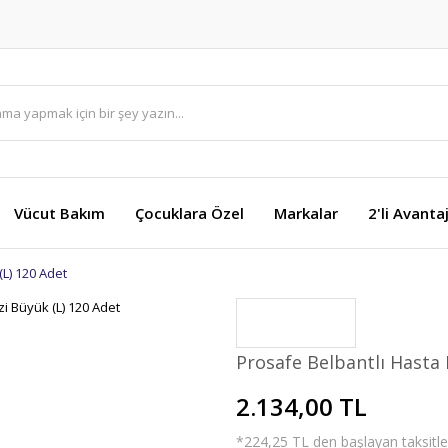
Vücut Bakım
Çocuklara Özel
Markalar
2'li Avanta
(L) 120 Adet
Prosafe Belbantlı Hasta 
2.134,00 TL
*224,25 TL den başlayan taksitler