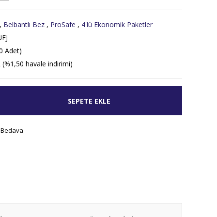
,
Belbantlı Bez
,
ProSafe
,
4'lü Ekonomik Paketler
FJ
0 Adet)
 (%1,50 havale indirimi)
SEPETE EKLE
 Bedava