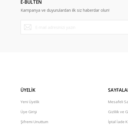
E-BÜLTEN
Ürün bilgilerinde hatalar bulunuyor.
M... Ö... | 07/07/2025
Kampanya ve duyurulardan ilk siz haberdar olun!
Ürün fiyatı diğer sitelerden daha pahalı.
Bu ürüne benzer farklı alternatifler olmalı.
Bence denemelisiniz
Çok beğendim
Betül Aksoy | 01/05/2024
Bence deneyin
Kaliteli bir ürün
Ömer Örün | 03/01/2024
ÜYELİK
SAYFALA
Yorum Yaz
Yeni Üyelik
Mesafeli Sa
Üye Girişi
Gizlilik ve 
Şifremi Unuttum
İptal İade K