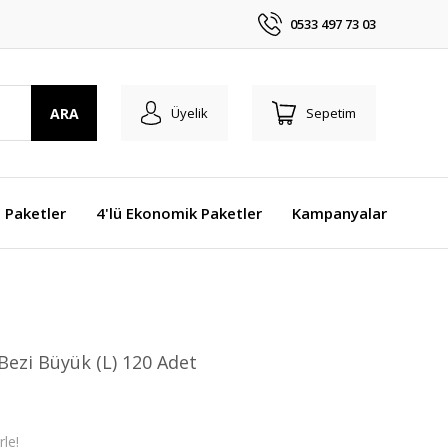
0533 497 73 03
ARA
Üyelik
Sepetim
j Paketler
4'lü Ekonomik Paketler
Kampanyalar
Bezi Büyük (L) 120 Adet
le!