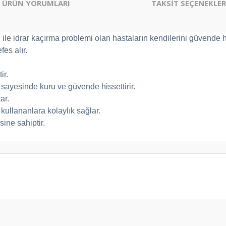
ÜRÜN YORUMLARI
TAKSİT SEÇENEKLER
e idrar kaçırma problemi olan hastaların kendilerini güvende h
es alır.
ir.
 sayesinde kuru ve güvende hissettirir.
ar.
 kullananlara kolaylık sağlar.
ine sahiptir.
er konularda yetersiz gördüğünüz noktaları öneri formunu kullanarak tarafım
ak geldi. Hastabezi Pazarı firmasına özenli ve hızlı teslimat için teşekkür e