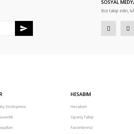
SOSYAL MEDY
Bizi takip edin, kâr
Gönder
R
HESABIM
tış Sözleşmesi
Hesabım
Güvenlik
Sipariş Takip
oşullari
Favorileriniz