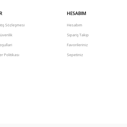
R
HESABIM
tış Sözleşmesi
Hesabım
Güvenlik
Sipariş Takip
oşullari
Favorileriniz
er Politikası
Sepetiniz