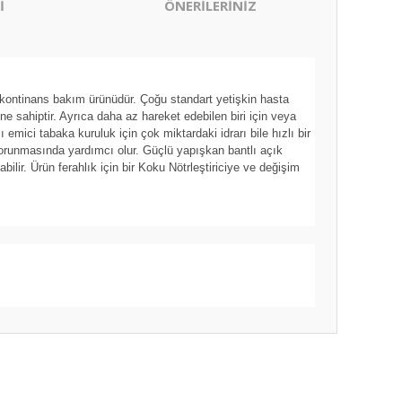
İ
ÖNERİLERİNİZ
nkontinans bakım ürünüdür. Çoğu standart yetişkin hasta
sahiptir. Ayrıca daha az hareket edebilen biri için veya
emici tabaka kuruluk için çok miktardaki idrarı bile hızlı bir
 korunmasında yardımcı olur. Güçlü yapışkan bantlı açık
lir. Ürün ferahlık için bir Koku Nötrleştiriciye ve değişim
ıza iletebilirsiniz.