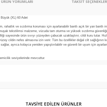
ÜRÜN YORUMLARI
TAKSİT SEÇENEKLER
 Büyük (XL) 60 Adet
rahatlık ve sızdırma koruması için ayarlanabilir bantlı açık bir yan bantlı i
muşak tekstilimsi malzeme, vücuda tam oturma ve yüksek sızdırma güvenliğine 
iği sayesinde ürün sıvıyı yüzeyden çabucak uzaklaştırır, cildi kuru tutar. Hızlı 
zey cildin nefes almasına izin verir. Tüm bu özellikler doğal cilt sağlığının
lar, ayrıca kolayca yeniden yapıştırılabilir ve güvenli bir uyum için ayarlanabi
emicilik seviyelerinde mevcuttur.
er konularda yetersiz gördüğünüz noktaları öneri formunu kullanarak tarafım
TAVSİYE EDİLEN ÜRÜNLER