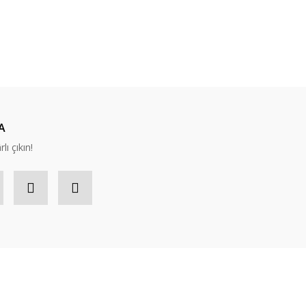
A
lı çıkın!