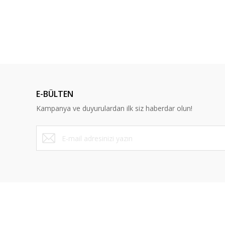
Gayet başarılı
Ürün resmi kalitesiz, bozuk veya görüntülenemiyor.
Ürün açıklamasında eksik bilgiler bulunuyor.
Kalite ve samimiyet
Ürün bilgilerinde hatalar bulunuyor.
Ercan Kan | 21/07/2023
Ürün fiyatı diğer sitelerden daha pahalı.
Bu ürüne benzer farklı alternatifler olmalı.
Yorum Yaz
E-BÜLTEN
Kampanya ve duyurulardan ilk siz haberdar olun!
Canped
Canped Yatak Koruyucu Örtü (80x180 cm) 80 Adet