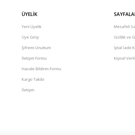
ÜYELİK
SAYFALA
1.575,00 TL
Yeni Üyelik
Mesafeli Sa
Üye Girişi
Gizlilik ve 
Şifremi Unuttum
İptal İade K
İletişim Formu
Kişisel Veril
Havale Bildirim Formu
Kargo Takibi
İletişim