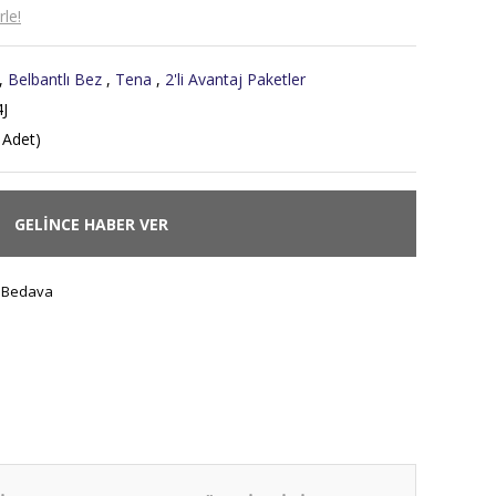
le!
,
Belbantlı Bez
,
Tena
,
2'li Avantaj Paketler
J
 Adet)
GELİNCE HABER VER
 Bedava