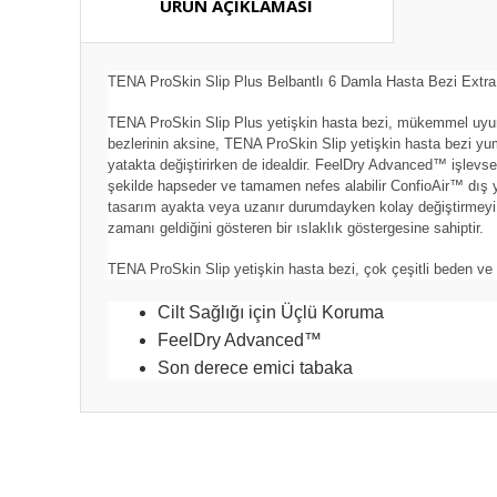
ÜRÜN AÇIKLAMASI
TENA ProSkin Slip Plus Belbantlı 6 Damla Hasta Bezi Extra
TENA ProSkin Slip Plus yetişkin hasta bezi, mükemmel uyum, 
bezlerinin aksine, TENA ProSkin Slip yetişkin hasta bezi yu
yatakta değiştirirken de idealdir. FeelDry Advanced™ işlevsell
şekilde hapseder ve tamamen nefes alabilir ConfioAir™ dış yü
tasarım ayakta veya uzanır durumdayken kolay değiştirmeyi sağ
zamanı geldiğini gösteren bir ıslaklık göstergesine sahiptir.
TENA ProSkin Slip yetişkin hasta bezi, çok çeşitli beden ve 
Cilt Sağlığı için Üçlü Koruma
FeelDry Advanced™
Son derece emici tabaka
Bu ürünün fiyat bilgisi, resim, ürün açıklamalarında ve diğ
Görüş ve önerileriniz için teşekkür ederiz.