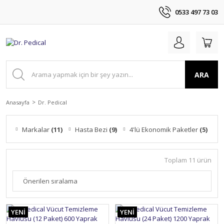
0533 497 73 03
ARA
Anasayfa
Dr. Pedical
Markalar
(11)
Hasta Bezi
(9)
4'lü Ekonomik Paketler
(5)
2
Toplam 11 ürün
YENİ
YENİ