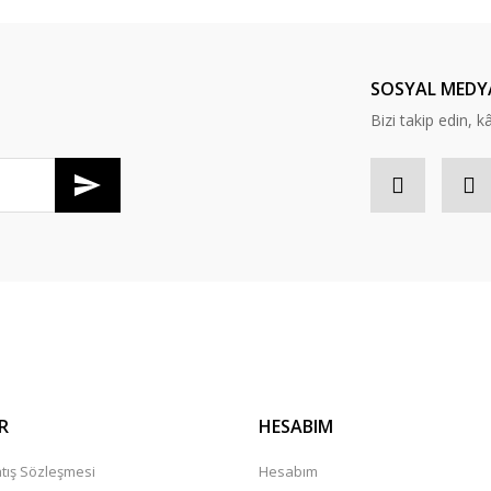
SOSYAL MEDY
Bizi takip edin, kâr
R
HESABIM
tış Sözleşmesi
Hesabım