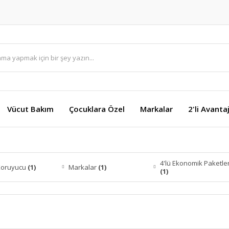
Vücut Bakım
Çocuklara Özel
Markalar
2'li Avanta
4'lü Ekonomik Paketle
Koruyucu
(1)
Markalar
(1)
(1)