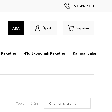
0533 497 73 03
ARA
Üyelik
Sepetim
j Paketler
4'lü Ekonomik Paketler
Kampanyalar
r
Toplam 1 ürün