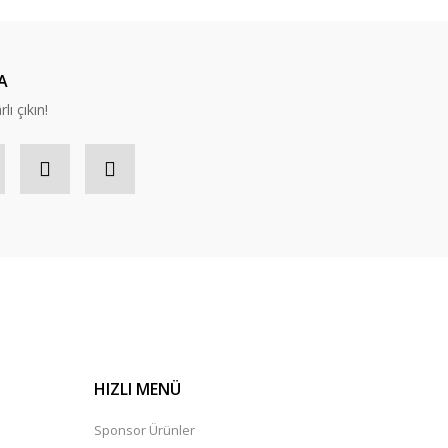
A
lı çıkın!
HIZLI MENÜ
Sponsor Ürünler